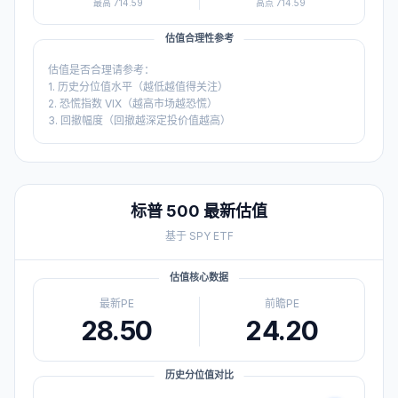
最高
714.59
高点
714.59
估值合理性参考
估值是否合理请参考：
1. 历史分位值水平（越低越值得关注）
2. 恐慌指数 VIX（越高市场越恐慌）
3. 回撤幅度（回撤越深定投价值越高）
标普 500
最新估值
基于
SPY
ETF
估值核心数据
最新PE
前瞻PE
28.50
24.20
历史分位值对比