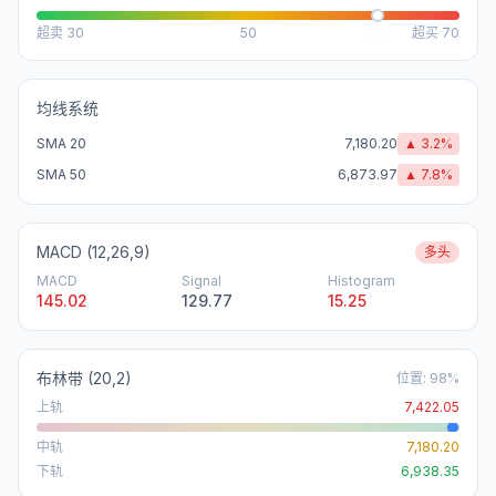
超卖
30
50
超买
70
均线系统
SMA 20
7,180.20
▲
3.2
%
SMA 50
6,873.97
▲
7.8
%
MACD (12,26,9)
多头
MACD
Signal
Histogram
145.02
129.77
15.25
布林带
(20,2)
位置
:
98
%
上轨
7,422.05
中轨
7,180.20
下轨
6,938.35