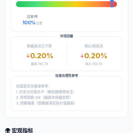
过去
1年
100
%
位置
市场回撤
距最高点已下跌
距52周高点
0.20
%
0.20
%
↓
↓
最高
740.79
高点
740.79
估值合理性参考
估值是否合理请参考：
1. 历史分位值水平（越低越值得关注）
2. 恐慌指数 VIX（越高市场越恐慌）
3. 回撤幅度（回撤越深定投价值越高）
🌍 宏观指标