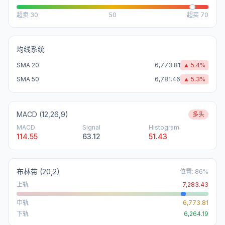
超卖
30
50
超买
70
均线系统
SMA 20
6,773.81
▲
5.4
%
SMA 50
6,781.46
▲
5.3
%
MACD (12,26,9)
多头
MACD
Signal
Histogram
114.55
63.12
51.43
布林带
(20,2)
位置
:
86
%
上轨
7,283.43
中轨
6,773.81
下轨
6,264.19