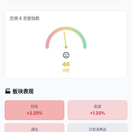
恐惧 & 贪婪指数
😐
46
中性
🏭 板块表现
科技
能源
+
2.20
%
+
1.20
%
通信
日常消费品