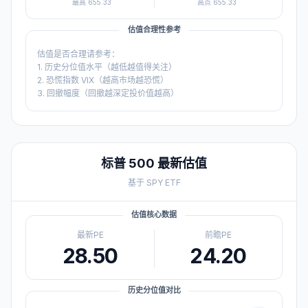
最高
655.33
高点
655.33
估值合理性参考
估值是否合理请参考：
1. 历史分位值水平（越低越值得关注）
2. 恐慌指数 VIX（越高市场越恐慌）
3. 回撤幅度（回撤越深定投价值越高）
标普 500
最新估值
基于
SPY
ETF
估值核心数据
最新PE
前瞻PE
28.50
24.20
历史分位值对比