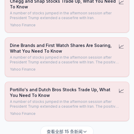
Chegg and Snap Stocks Trade Up, What You Need
📈
To Know
A number of stocks jumped in the afternoon session after
President Trump extended a ceasefire with Iran.
Yahoo Finance
Dine Brands and First Watch Shares Are Soaring,
📈
What You Need To Know
A number of stocks jumped in the afternoon session after
President Trump extended a ceasefire with Iran. The positive
sentiment was reflected across the board, with the S&P 500,
Yahoo Finance
Dow Jones Industrial Average, and Nasdaq 100 all showing
significant gains.
Portillo's and Dutch Bros Stocks Trade Up, What
📈
You Need To Know
A number of stocks jumped in the afternoon session after
President Trump extended a ceasefire with Iran. The positive
sentiment was reflected across the board, with the S&P 500,
Yahoo Finance
Dow Jones Industrial Average, and Nasdaq 100 all showing
significant gains.
查看全部 15 条新闻