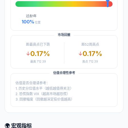
过去
1年
100
%
位置
市场回撤
距最高点已下跌
距52周高点
0.17
%
0.17
%
↓
↓
最高
712.39
高点
712.39
估值合理性参考
估值是否合理请参考：
1. 历史分位值水平（越低越值得关注）
2. 恐慌指数 VIX（越高市场越恐慌）
3. 回撤幅度（回撤越深定投价值越高）
🌍 宏观指标