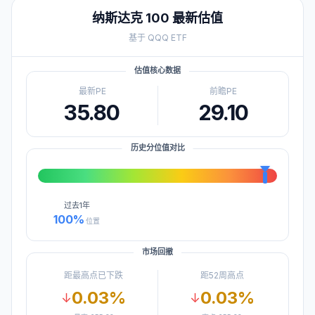
纳斯达克 100
最新估值
基于
QQQ
ETF
估值核心数据
最新PE
前瞻PE
35.80
29.10
历史分位值对比
过去
1年
100
%
位置
市场回撤
距最高点已下跌
距52周高点
0.03
%
0.03
%
↓
↓