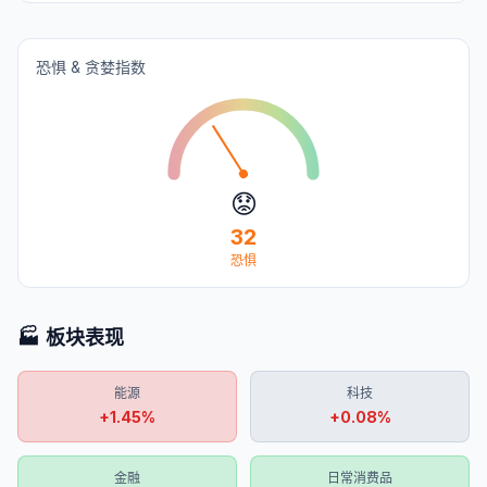
恐惧 & 贪婪指数
😟
32
恐惧
🏭 板块表现
能源
科技
+
1.45
%
+
0.08
%
金融
日常消费品