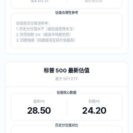
最高
650.20
高点
650.20
估值合理性参考
估值是否合理请参考：
1. 历史分位值水平（越低越值得关注）
2. 恐慌指数 VIX（越高市场越恐慌）
3. 回撤幅度（回撤越深定投价值越高）
标普 500
最新估值
基于
SPY
ETF
估值核心数据
最新PE
前瞻PE
28.50
24.20
历史分位值对比