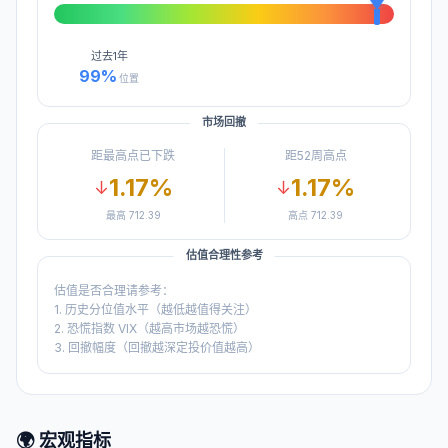
过去
1年
99
%
位置
市场回撤
距最高点已下跌
距52周高点
1.17
%
1.17
%
↓
↓
最高
712.39
高点
712.39
估值合理性参考
估值是否合理请参考：
1. 历史分位值水平（越低越值得关注）
2. 恐慌指数 VIX（越高市场越恐慌）
3. 回撤幅度（回撤越深定投价值越高）
🌍 宏观指标