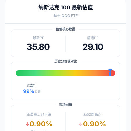
纳斯达克 100
最新估值
基于
QQQ
ETF
估值核心数据
最新PE
前瞻PE
35.80
29.10
历史分位值对比
过去
1年
99
%
位置
市场回撤
距最高点已下跌
距52周高点
0.90
%
0.90
%
↓
↓