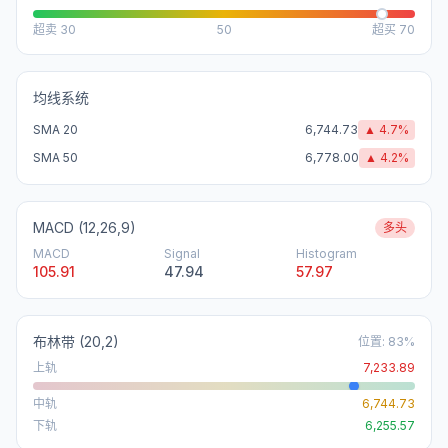
超卖
30
50
超买
70
均线系统
SMA 20
6,744.73
▲
4.7
%
SMA 50
6,778.00
▲
4.2
%
MACD (12,26,9)
多头
MACD
Signal
Histogram
105.91
47.94
57.97
布林带
(20,2)
位置
:
83
%
上轨
7,233.89
中轨
6,744.73
下轨
6,255.57