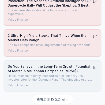
Prediction: The Nasdaq's Artificial Intelligence (AI)
📈
Supercycle Rally Will Outlast the Skeptics. 3 Best
Growth Stocks to Own.
These three stocks should be big winners in the AI
supercycle.
Yahoo Finance
2 Ultra-High-Yield Stocks That Thrive When the
📈
Market Gets Rough
The two companies have long histories of raising dividends.
Yahoo Finance
Do You Believe in the Long-Term Growth Potential
📊
of Marsh & McLennan Companies (MRSH)?
Harris Oakmark recently released its first-quarter 2026
investor letter for the “Oakmark Fund”. The objective of the
fund is to deliver capital appreciation by investing in diverse
Yahoo Finance
large-cap US companies. A copy of the letter can be
downloaded here. In the quarter, the Fund (investor class)
outperfo
查看全部 15 条新闻