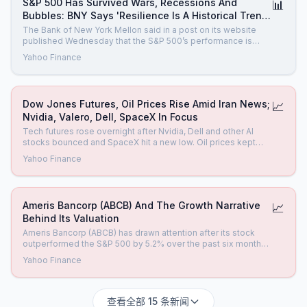
S&P 500 Has Survived Wars, Recessions And
📊
Bubbles: BNY Says 'Resilience Is A Historical Trend'
Amid Iran Jitters
The Bank of New York Mellon said in a post on its website
published Wednesday that the S&P 500’s performance is
defined by resilience rather than continuous gains.
Yahoo Finance
Dow Jones Futures, Oil Prices Rise Amid Iran News;
📈
Nvidia, Valero, Dell, SpaceX In Focus
Tech futures rose overnight after Nvidia, Dell and other AI
stocks bounced and SpaceX hit a new low. Oil prices kept
rising on Iran news.
Yahoo Finance
Ameris Bancorp (ABCB) And The Growth Narrative
📈
Behind Its Valuation
Ameris Bancorp (ABCB) has drawn attention after its stock
outperformed the S&P 500 by 5.2% over the past six months,
placing its recent gains alongside softer net interest income
Yahoo Finance
and only modest EPS progress. See our latest analysis for
Ameris Bancorp. Across longer horizons Ameris Bancorp’s
share p
查看全部 15 条新闻