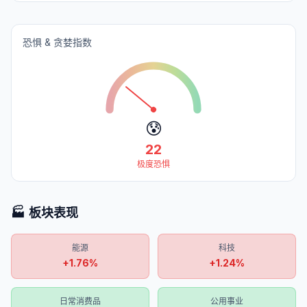
恐惧 & 贪婪指数
😰
22
极度恐惧
🏭 板块表现
能源
科技
+
1.76
%
+
1.24
%
日常消费品
公用事业