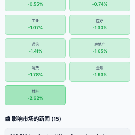
-0.55
%
-0.74
%
工业
医疗
-1.07
%
-1.30
%
通信
房地产
-1.41
%
-1.65
%
消费
金融
-1.78
%
-1.93
%
材料
-2.62
%
📰 影响市场的新闻
(
15
)