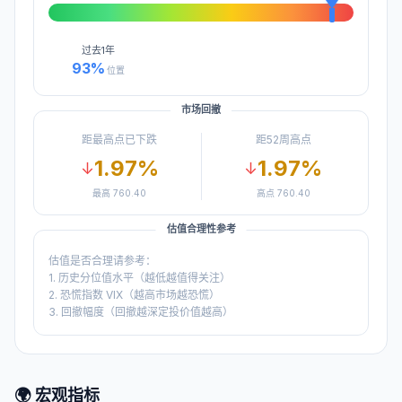
过去
1年
93
%
位置
市场回撤
距最高点已下跌
距52周高点
1.97
%
1.97
%
↓
↓
最高
760.40
高点
760.40
估值合理性参考
估值是否合理请参考：
1. 历史分位值水平（越低越值得关注）
2. 恐慌指数 VIX（越高市场越恐慌）
3. 回撤幅度（回撤越深定投价值越高）
🌍 宏观指标