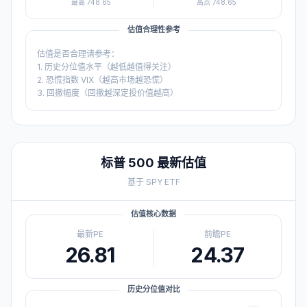
最高
748.65
高点
748.65
估值合理性参考
估值是否合理请参考：
1. 历史分位值水平（越低越值得关注）
2. 恐慌指数 VIX（越高市场越恐慌）
3. 回撤幅度（回撤越深定投价值越高）
标普 500
最新估值
基于
SPY
ETF
估值核心数据
最新PE
前瞻PE
26.81
24.37
历史分位值对比