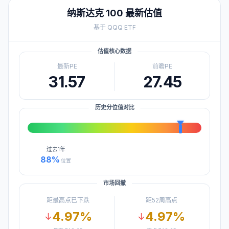
纳斯达克 100
最新估值
基于
QQQ
ETF
估值核心数据
最新PE
前瞻PE
31.57
27.45
历史分位值对比
过去
1年
88
%
位置
市场回撤
距最高点已下跌
距52周高点
4.97
%
4.97
%
↓
↓