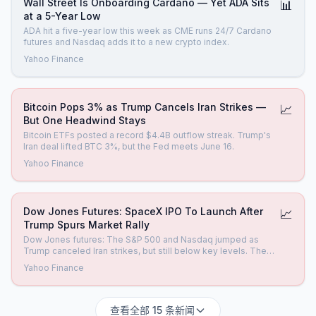
Wall Street Is Onboarding Cardano — Yet ADA Sits
📊
at a 5-Year Low
ADA hit a five-year low this week as CME runs 24/7 Cardano
futures and Nasdaq adds it to a new crypto index.
Yahoo Finance
Bitcoin Pops 3% as Trump Cancels Iran Strikes —
📈
But One Headwind Stays
Bitcoin ETFs posted a record $4.4B outflow streak. Trump's
Iran deal lifted BTC 3%, but the Fed meets June 16.
Yahoo Finance
Dow Jones Futures: SpaceX IPO To Launch After
📈
Trump Spurs Market Rally
Dow Jones futures: The S&P 500 and Nasdaq jumped as
Trump canceled Iran strikes, but still below key levels. The
SpaceX IPO priced at 135 a share. CrowdStrike flashed a new
Yahoo Finance
buy signal.
查看全部 15 条新闻