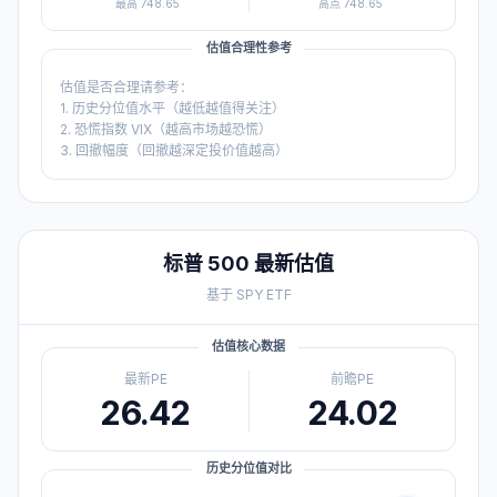
最高
748.65
高点
748.65
估值合理性参考
估值是否合理请参考：
1. 历史分位值水平（越低越值得关注）
2. 恐慌指数 VIX（越高市场越恐慌）
3. 回撤幅度（回撤越深定投价值越高）
标普 500
最新估值
基于
SPY
ETF
估值核心数据
最新PE
前瞻PE
26.42
24.02
历史分位值对比