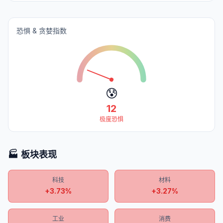
恐惧 & 贪婪指数
😰
12
极度恐惧
🏭 板块表现
科技
材料
+
3.73
%
+
3.27
%
工业
消费