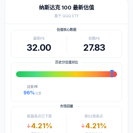
纳斯达克 100
最新估值
基于
QQQ
ETF
估值核心数据
最新PE
前瞻PE
32.00
27.83
历史分位值对比
过去
1年
96
%
位置
市场回撤
距最高点已下跌
距52周高点
4.21
%
4.21
%
↓
↓