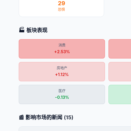
29
恐惧
🏭 板块表现
消费
+
2.53
%
房地产
+
1.12
%
医疗
-0.13
%
📰 影响市场的新闻
(
15
)