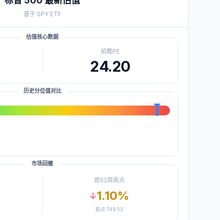
标普 500
最新估值
基于
SPY
ETF
估值核心数据
前瞻PE
24.20
历史分位值对比
市场回撤
距52周高点
1.10
%
↓
高点
749.53