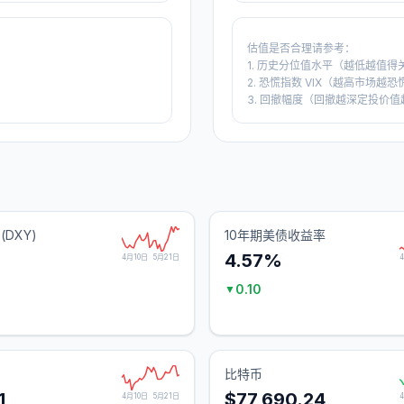
估值是否合理请参考：
1. 历史分位值水平（越低越值得
2. 恐慌指数 VIX（越高市场越恐
3. 回撤幅度（回撤越深定投价值
(DXY)
10年期美债收益率
4.57%
4月10日
5月21日
0.10
▼
)
比特币
1
$77,690.24
4月10日
5月21日