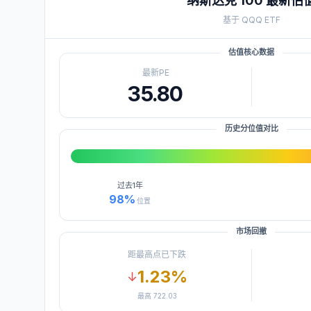
纳斯达克 100
最新估
基于
QQQ
ETF
估值核心数据
最新PE
35.80
历史分位值对比
过去
1年
98
%
位置
市场回撤
距最高点已下跌
1.23
%
↓
最高
722.03