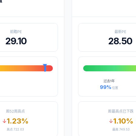
值
前瞻PE
最新PE
29.10
28.50
过去
1年
99
%
位置
距52周高点
距最高点已下跌
1.23
%
1.10
%
↓
↓
高点
722.03
最高
749.53