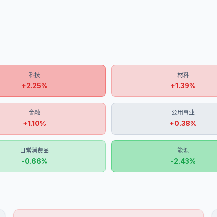
科技
材料
+
2.25
%
+
1.39
%
金融
公用事业
+
1.10
%
+
0.38
%
日常消费品
能源
-0.66
%
-2.43
%