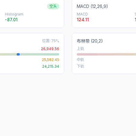
MACD (12,26,9)
空头
Histogram
MACD
-87.01
124.11
布林带
(20,2)
位置
:
75
%
26,949.56
上轨
25,582.45
中轨
24,215.34
下轨