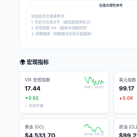
估值合理性参考
估值是否合理请参考：
1. 历史分位值水平（越低越值得关注）
2. 恐慌指数 VIX（越高市场越恐慌）
3. 回撤幅度（回撤越深定投价值越高）
🌍 宏观指标
VIX 恐慌指数
美元指数 
17.44
99.17
4月9日
5月20日
0.62
0.06
▼
▲
✅ 市场平静
黄金 (GC)
原油 (CL
$4,533.70
$99.2
4月10日
5月21日