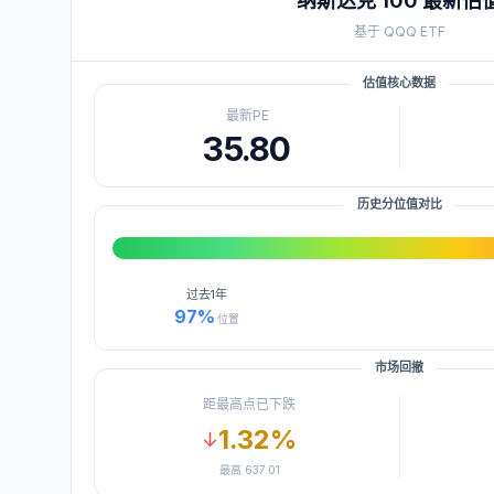
纳斯达克 100
最新估
基于
QQQ
ETF
估值核心数据
最新PE
35.80
历史分位值对比
过去
1年
97
%
位置
市场回撤
距最高点已下跌
1.32
%
↓
最高
637.01