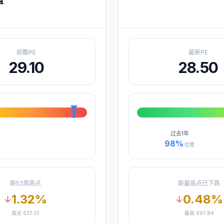
值
前瞻PE
最新PE
29.10
28.50
过去
1年
98
%
位置
距52周高点
距最高点已下跌
1.32
%
0.48
%
↓
↓
高点
637.01
最高
697.84