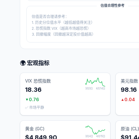
估值合理性参考
估值是否合理请参考：
1. 历史分位值水平（越低越值得关注）
2. 恐慌指数 VIX（越高市场越恐慌）
3. 回撤幅度（回撤越深定投价值越高）
🌍 宏观指标
VIX 恐慌指数
美元指数 
18.36
98.16
3月3日
4月14日
0.76
0.04
▼
▲
✅ 市场平静
黄金 (GC)
原油 (CL
$4,849.90
$91.4
3月4日
4月15日