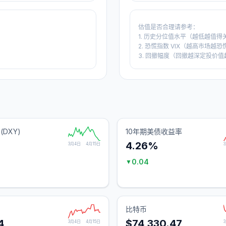
估值是否合理请参考：
1. 历史分位值水平（越低越值得
2. 恐慌指数 VIX（越高市场越恐
3. 回撤幅度（回撤越深定投价值
(DXY)
10年期美债收益率
4.26%
3月4日
4月15日
0.04
▼
)
比特币
4
$74,330.47
3月4日
4月15日