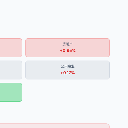
房地产
+
0.95
%
公用事业
+
0.17
%