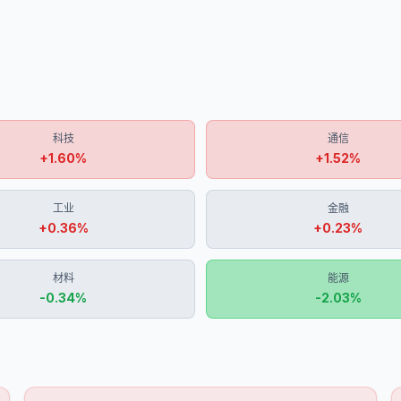
科技
通信
+
1.60
%
+
1.52
%
工业
金融
+
0.36
%
+
0.23
%
材料
能源
-0.34
%
-2.03
%