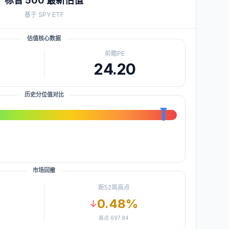
标普 500
最新估值
基于
SPY
ETF
估值核心数据
前瞻PE
24.20
历史分位值对比
市场回撤
距52周高点
0.48
%
↓
高点
697.84