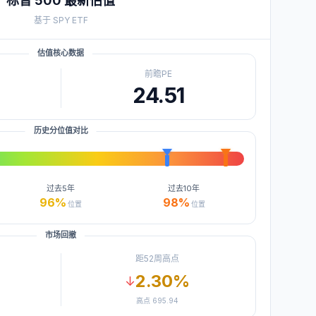
标普 500
最新估值
基于
SPY
ETF
估值核心数据
前瞻PE
24.51
历史分位值对比
过去
5年
过去
10年
96
%
98
%
位置
位置
市场回撤
距52周高点
2.30
%
↓
高点
695.94