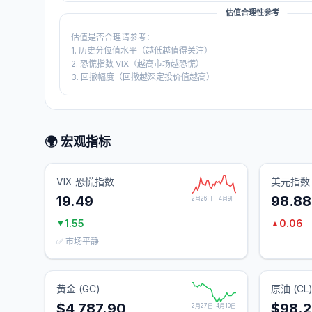
估值合理性参考
估值是否合理请参考：
1. 历史分位值水平（越低越值得关注）
2. 恐慌指数 VIX（越高市场越恐慌）
3. 回撤幅度（回撤越深定投价值越高）
🌍 宏观指标
VIX 恐慌指数
美元指数 
19.49
98.88
2月26日
4月9日
1.55
0.06
▼
▲
✅ 市场平静
黄金 (GC)
原油 (CL
$4,787.90
$98.
2月27日
4月10日