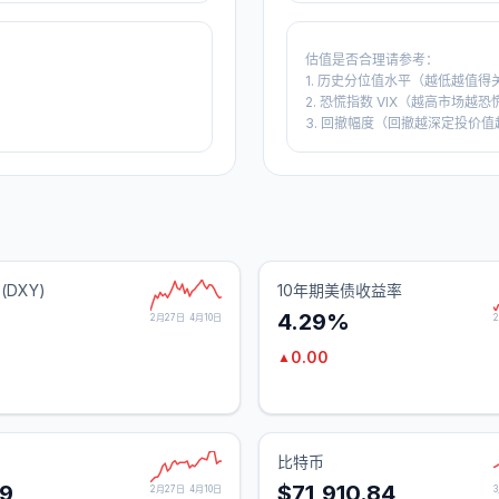
估值是否合理请参考：
1. 历史分位值水平（越低越值得
2. 恐慌指数 VIX（越高市场越恐
3. 回撤幅度（回撤越深定投价值
(DXY)
10年期美债收益率
4.29%
2月27日
4月10日
0.00
▲
)
比特币
29
$71,910.84
2月27日
4月10日