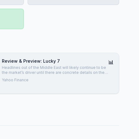
Review & Preview: Lucky 7
📊
Headlines out of the Middle East will likely continue to be
the market’s driver until there are concrete details on the
Strait of Hormuz’ reopening.
Yahoo Finance