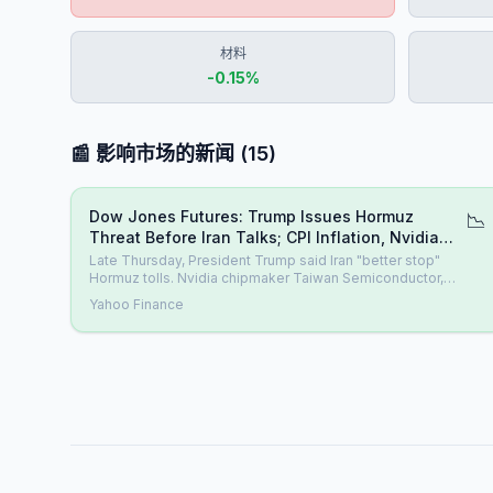
材料
-0.15
%
📰 影响市场的新闻
(
15
)
Dow Jones Futures: Trump Issues Hormuz
📉
Threat Before Iran Talks; CPI Inflation, Nvidia
Chipmaker Due
Late Thursday, President Trump said Iran "better stop"
Hormuz tolls. Nvidia chipmaker Taiwan Semiconductor,
CPI inflation loom.
Yahoo Finance