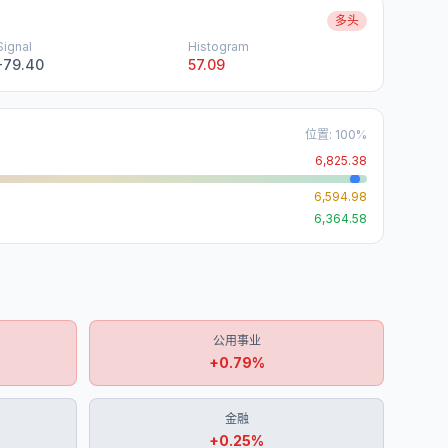
多头
Signal
Histogram
-79.40
57.09
位置
:
100
%
6,825.38
6,594.98
6,364.58
公用事业
+
0.79
%
金融
+
0.25
%