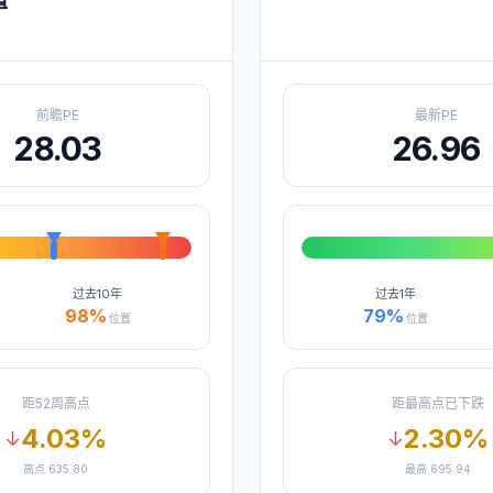
值
前瞻PE
最新PE
28.03
26.96
过去
10年
过去
1年
98
%
79
%
位置
位置
距52周高点
距最高点已下跌
4.03
%
2.30
%
↓
↓
高点
635.80
最高
695.94