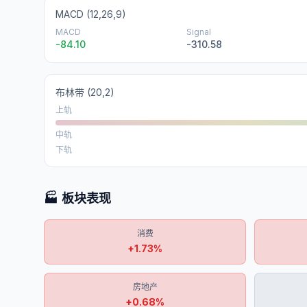
MACD (12,26,9)
MACD
Signal
-84.10
-310.58
布林带
(20,2)
上轨
中轨
下轨
🏭 板块表现
消费
+
1.73
%
房地产
+
0.68
%