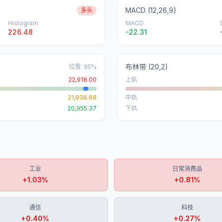
MACD (12,26,9)
多头
Histogram
MACD
226.48
-22.31
布林带
(20,2)
位置
:
95
%
22,918.00
上轨
21,936.68
中轨
20,955.37
下轨
工业
日常消费品
+
1.03
%
+
0.81
%
通信
科技
+
0.40
%
+
0.27
%