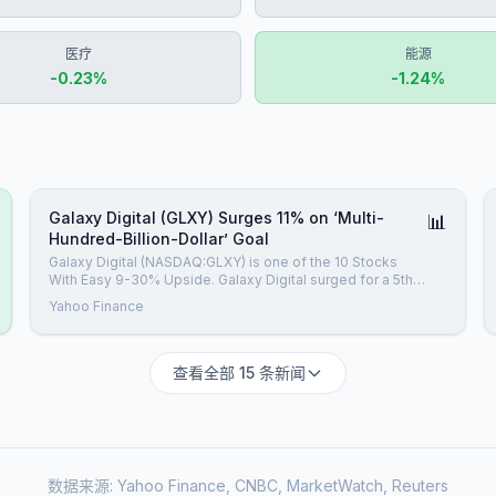
医疗
能源
-0.23
%
-1.24
%
Galaxy Digital (GLXY) Surges 11% on ‘Multi-
📊
Hundred-Billion-Dollar’ Goal
Galaxy Digital (NASDAQ:GLXY) is one of the 10 Stocks
With Easy 9-30% Upside. Galaxy Digital surged for a 5th
consecutive day on Thursday, climbing 11.32 percent to
Yahoo Finance
close at $21.15 apiece after announcing an ambitious goal
of developing “multi-hundred-billion-dollar” worth of
digital infrastructure a
查看全部 15 条新闻
数据来源: Yahoo Finance, CNBC, MarketWatch, Reuters