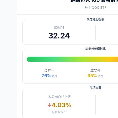
纳斯达克 100
最新估
基于
QQQ
ETF
估值核心数据
最新PE
32.24
历史分位值对比
过去
1年
过去
5年
76
%
95
%
位置
位置
市场回撤
距最高点已下跌
4.03
%
↓
最高
635.80