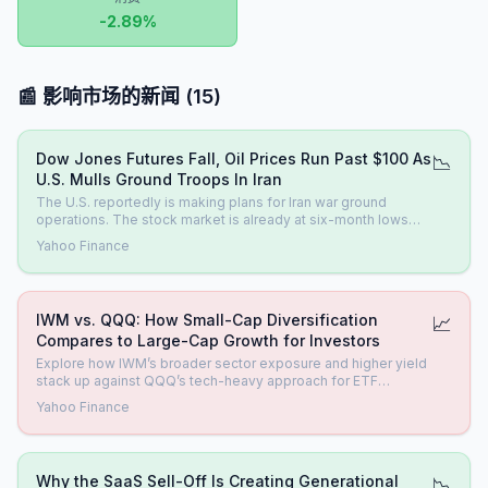
-2.89
%
📰 影响市场的新闻
(
15
)
Dow Jones Futures Fall, Oil Prices Run Past $100 As
📉
U.S. Mulls Ground Troops In Iran
The U.S. reportedly is making plans for Iran war ground
operations. The stock market is already at six-month lows
with oil prices at $100. Tesla deliveries loom.
Yahoo Finance
IWM vs. QQQ: How Small-Cap Diversification
📈
Compares to Large-Cap Growth for Investors
Explore how IWM’s broader sector exposure and higher yield
stack up against QQQ’s tech-heavy approach for ETF
investors.
Yahoo Finance
Why the SaaS Sell-Off Is Creating Generational
📉