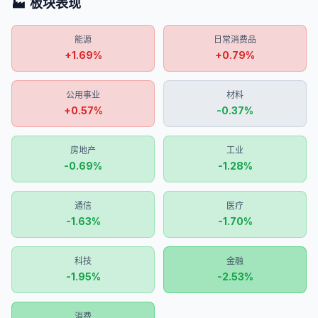
🏭 板块表现
能源
日常消费品
+
1.69
%
+
0.79
%
公用事业
材料
+
0.57
%
-0.37
%
房地产
工业
-0.69
%
-1.28
%
通信
医疗
-1.63
%
-1.70
%
科技
金融
-1.95
%
-2.53
%
消费