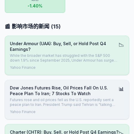
-1.40
%
📰 影响市场的新闻
(
15
)
Under Armour (UAA): Buy, Sell, or Hold Post Q4
📉
Earnings?
While the broader market has struggled with the S&P 500
down 1.9% since September 2025, Under Armour has surged
ahead as its stock price has climbed by 27.6% to $6.18 per
Yahoo Finance
share. This was partly due to its solid quarterly results, and
the performance may have investors wondering how to
approach the s
Dow Jones Futures Rise, Oil Prices Fall On U.S.
📊
Peace Plan To Iran; 7 Stocks To Watch
Futures rose and oil prices fell as the U.S. reportedly sent a
peace plan to Iran. President Trump said Tehran is "talking
sense."
Yahoo Finance
Charter (CHTR): Buy, Sell, or Hold Post Q4 Earnings?
📉